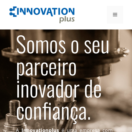
Somos o seu
parceiro
inovador de
confiança.
A
Innovationplus
é uma empresa com