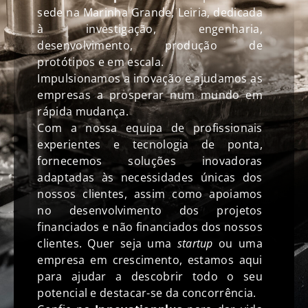
sede na Marinha Grande, Leiria, dedicada
à investigação, engenharia,
desenvolvimento, produção de
protótipos e em escala.
Impulsionamos a inovação e ajudamos as
empresas a prosperar num mundo em
rápida mudança.
Com a nossa equipa de profissionais
experientes e tecnologia de ponta,
fornecemos soluções inovadoras
adaptadas às necessidades únicas dos
nossos clientes, assim como apoiamos
no desenvolvimento dos projetos
financiados e não financiados dos nossos
clientes. Quer seja uma
startup
ou uma
empresa em crescimento, estamos aqui
para ajudar a descobrir todo o seu
potencial e destacar-se da concorrência.